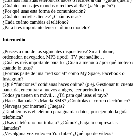
¿Cuántas llamadas telefónicas haces o recibes al día? (¿a/de quién?)
¿Cuántos mensajes mandas o recibes al día? (¿a/de quién?)
¿Por qué usas esta forma de comunicación?
¿Cuántos móviles tienes? ¿Cuántos usas?
¿Cada cuánto cambias el teléfono?
¿Para ti es importante tener el último modelo?
Intermedio
¿Posees a uno de los siguientes dispositivos? Smart phone,
ordenador, navegador, MP3 (ipod), TV por satélite…
¿Cuál es más importante para ti? ¿Cuán a menudo / por qué motivo /
cuándo lo usas?
¿Formas parte de una “red social” como My Space, Facebook o
Instagram?
¿Qué “funciones” cotidianas haces online? (p ej. Gestionar tu cuenta
bancaria, encontrar a nuevos amigos, leer periódicos)
Todos ya tienen un móvil… ¿Tú para qué usas el tuyo?
¿Haces llamadas? ¿Manda SMS? ¿Controlas el correo electrónico?
¿Navegas por internet? ¿Juegas?
¿También usas el teléfono para guardar datos, por ejemplo la guía
telefónica?
¿Usas el teléfono por trabajo? ¿Cómo? ¿Paga tu empresa las
llamadas?
¿Ves alguna vez video en YouTube? ¿Qué tipo de vídeos?