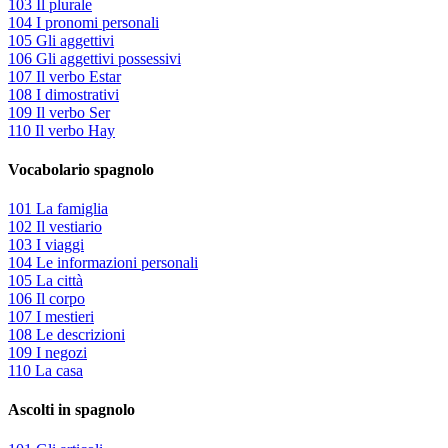
103 Il plurale
104 I pronomi personali
105 Gli aggettivi
106 Gli aggettivi possessivi
107 Il verbo Estar
108 I dimostrativi
109 Il verbo Ser
110 Il verbo Hay
Vocabolario spagnolo
101 La famiglia
102 Il vestiario
103 I viaggi
104 Le informazioni personali
105 La città
106 Il corpo
107 I mestieri
108 Le descrizioni
109 I negozi
110 La casa
Ascolti in spagnolo