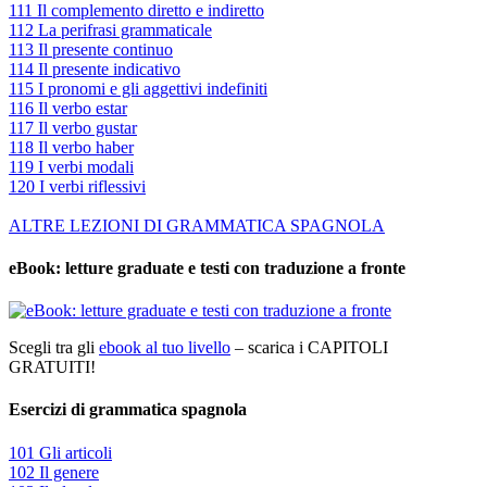
111 Il complemento diretto e indiretto
112 La perifrasi grammaticale
113 Il presente continuo
114 Il presente indicativo
115 I pronomi e gli aggettivi indefiniti
116 Il verbo estar
117 Il verbo gustar
118 Il verbo haber
119 I verbi modali
120 I verbi riflessivi
ALTRE LEZIONI DI GRAMMATICA SPAGNOLA
eBook: letture graduate e testi con traduzione a fronte
Scegli tra gli
ebook al tuo livello
– scarica i CAPITOLI
GRATUITI!
Esercizi di grammatica spagnola
101 Gli articoli
102 Il genere