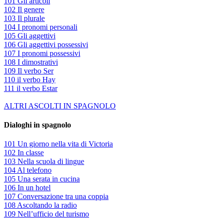
101 Gli articoli
102 Il genere
103 Il plurale
104 I pronomi personali
105 Gli aggettivi
106 Gli aggettivi possessivi
107 I pronomi possessivi
108 I dimostrativi
109 Il verbo Ser
110 il verbo Hay
111 il verbo Estar
ALTRI ASCOLTI IN SPAGNOLO
Dialoghi in spagnolo
101 Un giorno nella vita di Victoria
102 In classe
103 Nella scuola di lingue
104 Al telefono
105 Una serata in cucina
106 In un hotel
107 Conversazione tra una coppia
108 Ascoltando la radio
109 Nell’ufficio del turismo