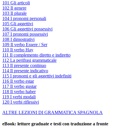
101 Gli articoli
102 Il genere
103 Il plurale
104 I pronomi personali
105 Gli aggettivi
106 Gli aggettivi possessivi
107 I pronomi possessivi
108 I dimostrativi
109 Il verbo Essere / Ser
110 Il verbo Hay
111 Il complemento diretto e indiretto
112 La perifrasi grammaticale
113 Il presente continuo
114 Il presente indicativo
115 I pronomi e gli aggettivi indefiniti
116 Il verbo estar
117 Il verbo gustar
118 Il verbo haber
119 I verbi modali
120 I verbi riflessivi
ALTRE LEZIONI DI GRAMMATICA SPAGNOLA
eBook: letture graduate e testi con traduzione a fronte