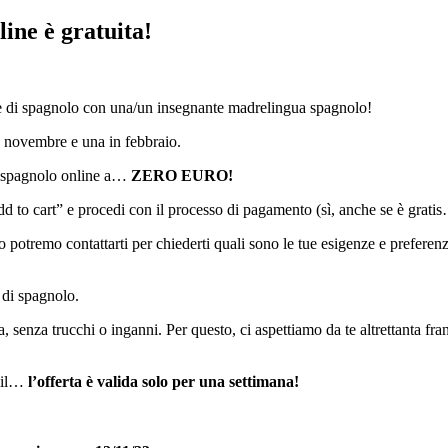
line è gratuita!
 di spagnolo con una/un insegnante madrelingua spagnolo!
n novembre e una in febbraio.
 di spagnolo online a…
ZERO EURO!
Add to cart” e procedi con il processo di pagamento (sì, anche se è grat
potremo contattarti per chiederti quali sono le tue esigenze e preferenze
e di spagnolo.
 senza trucchi o inganni. Per questo, ci aspettiamo da te altrettanta fr
mail…
l’offerta è valida solo per una settimana!