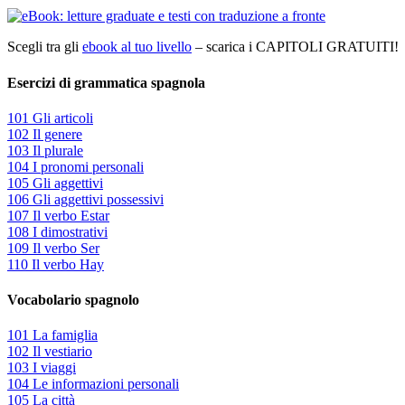
Scegli tra gli
ebook al tuo livello
– scarica i CAPITOLI GRATUITI!
Esercizi di grammatica spagnola
101 Gli articoli
102 Il genere
103 Il plurale
104 I pronomi personali
105 Gli aggettivi
106 Gli aggettivi possessivi
107 Il verbo Estar
108 I dimostrativi
109 Il verbo Ser
110 Il verbo Hay
Vocabolario spagnolo
101 La famiglia
102 Il vestiario
103 I viaggi
104 Le informazioni personali
105 La città