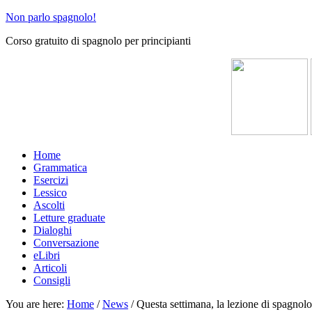
Non parlo spagnolo!
Corso gratuito di spagnolo per principianti
Home
Grammatica
Esercizi
Lessico
Ascolti
Letture graduate
Dialoghi
Conversazione
eLibri
Articoli
Consigli
You are here:
Home
/
News
/
Questa settimana, la lezione di spagnolo 