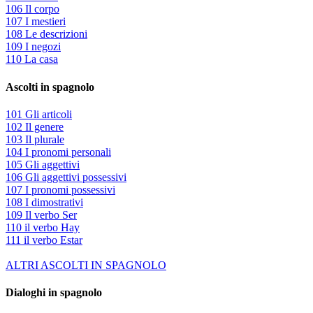
106 Il corpo
107 I mestieri
108 Le descrizioni
109 I negozi
110 La casa
Ascolti in spagnolo
101 Gli articoli
102 Il genere
103 Il plurale
104 I pronomi personali
105 Gli aggettivi
106 Gli aggettivi possessivi
107 I pronomi possessivi
108 I dimostrativi
109 Il verbo Ser
110 il verbo Hay
111 il verbo Estar
ALTRI ASCOLTI IN SPAGNOLO
Dialoghi in spagnolo