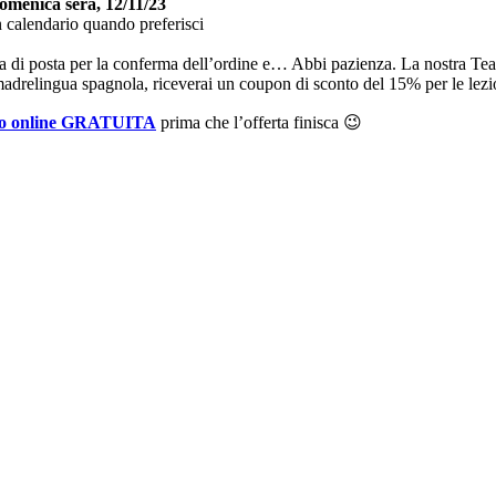
omenica sera, 12/11/23
in calendario quando preferisci
lla di posta per la conferma dell’ordine e… Abbi pazienza. La nostra Teac
madrelingua spagnola, riceverai un coupon di sconto del 15% per le lez
olo online GRATUITA
prima che l’offerta finisca 😉