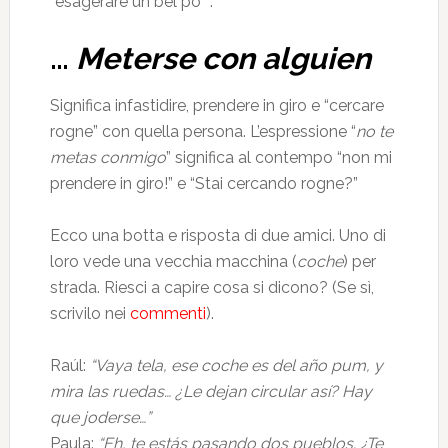
“esagerare un bel po’ “.
…
Meterse con alguien
Significa infastidire, prendere in giro e “cercare
rogne” con quella persona. L’espressione “
no te
metas conmigo
” significa al contempo “non mi
prendere in giro!” e “Stai cercando rogne?”
Ecco una botta e risposta di due amici. Uno di
loro vede una vecchia macchina (
coche
) per
strada. Riesci a capire cosa si dicono? (Se sì,
scrivilo nei
commenti
).
Raúl:
“Vaya tela, ese coche es del año pum, y
mira las ruedas… ¿Le dejan circular así? Hay
que joderse…”
Paula:
“Eh, te estás pasando dos pueblos. ¿Te