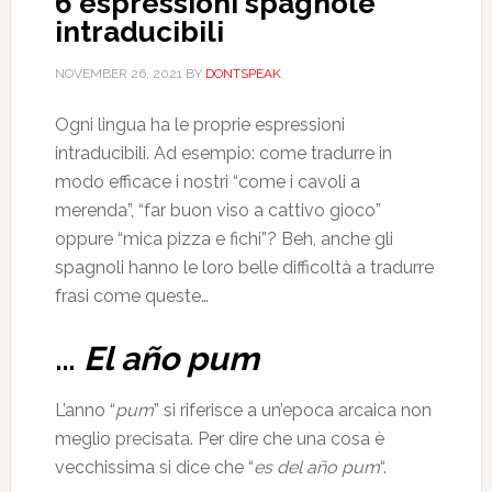
6 espressioni spagnole
intraducibili
NOVEMBER 26, 2021
BY
DONTSPEAK
Ogni lingua ha le proprie espressioni
intraducibili. Ad esempio: come tradurre in
modo efficace i nostri “come i cavoli a
merenda”, “far buon viso a cattivo gioco”
oppure “mica pizza e fichi”? Beh, anche gli
spagnoli hanno le loro belle difficoltà a tradurre
frasi come queste…
…
El año pum
L’anno “
pum
” si riferisce a un’epoca arcaica non
meglio precisata. Per dire che una cosa è
vecchissima si dice che “
es del año pum
“.